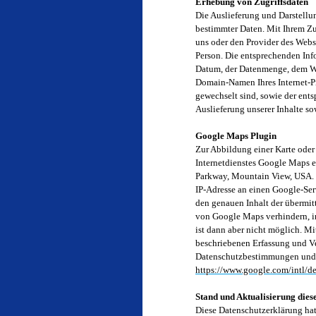
Erhebung von Zugriffsdaten
Die Auslieferung und Darstellun
bestimmter Daten. Mit Ihrem Zu
uns oder den Provider des Websp
Person. Die entsprechenden Inf
Datum, der Datenmenge, dem We
Domain-Namen Ihres Internet-Pro
gewechselt sind, sowie der ent
Auslieferung unserer Inhalte s
Google Maps Plugin
Zur Abbildung einer Karte oder 
Internetdienstes Google Maps e
Parkway, Mountain View, USA. 
IP-Adresse an einen Google-Ser
den genauen Inhalt der übermi
von Google Maps verhindern, in
ist dann aber nicht möglich. Mi
beschriebenen Erfassung und Ve
Datenschutzbestimmungen und 
https://www.google.com/intl/d
Stand und Aktualisierung die
Diese Datenschutzerklärung hat